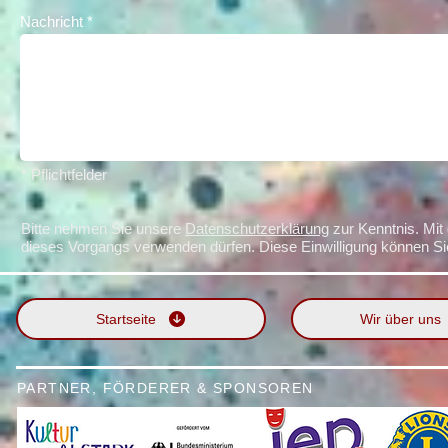
Nachricht
* Pflichtfelder
Bitte nehmen Sie unsere
Datenschutzerklärung
zur Kenntnis. Mit 
dieses Vorgangs verwenden dürfen. Diese Einwilligung können Sie
Startseite
Wir über uns
PARTNER, FÖRDERER & SPONSOREN