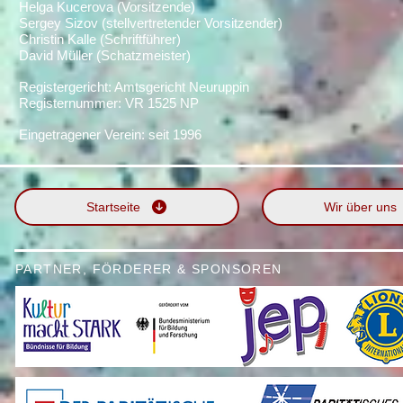
Helga Kucerova
(Vorsitzende)
Sergey Sizov (
stellvertretender Vorsitzender)
Christin Kalle (Schriftführer)
David Müller (Schatzmeister)
Registergericht: Amtsgericht Neuruppin
Registernummer:
VR 1525 NP
Eingetragener Verein: seit 1996
Startseite
Wir über uns
PARTNER, FÖRDERER & SPONSOREN