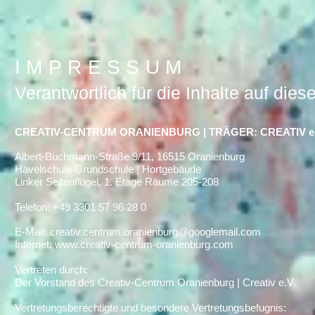
IMPRESSUM
Verantwortlich für die Inhalte auf dies
CREATIV-CENTRUM ORANIENBURG | TRÄGER: CREATIV e.
Albert-Buchmann-Straße 9/11, 16515 Oranienburg
Havelschule Grundschule | Hortgebäude
Linker Seitenflügel, 1. Etage Räume 205-208
Telefon: +49 3301 57 96 28 0
E-Mail: c
reativ.centrum.oranienburg@googlemail.com
Internet: www.creativ-centrum-oranienburg.com
Vertreten durch:
Der Vorstand des Creativ-Centrum Oranienburg | Creativ e.V.
Vertretungsberechtigte und besondere Vertretungsbefugnis: